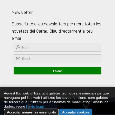
Newsletter
Subscriu-te a les newsletters per rebre totes les
novetats del Carrau Blau directament al teu
email.
Aquest lloc web utilitza tant galetes tècniques, essencials perquè
navegueu pel lloc web i utilitzeu les seves funcions, com galetes
de tercers que utilitzem per a finalitats de màrqueting i anàlisi de
Copyright © Carrau Blau 2026 ·
Política de Privadesa
·
Develop
dades, veure
l´avís legal
by JaviMontero.com
Acceptar només les essencials
Acceptar cookies