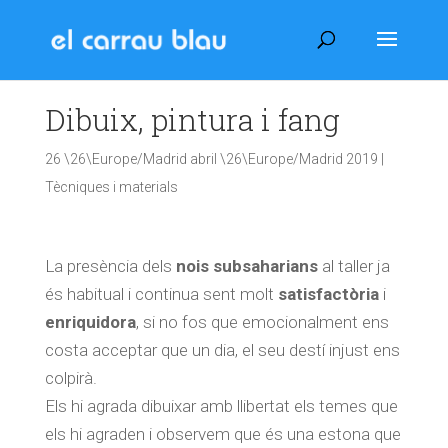
Dibuix, pintura i fang
26 \26\Europe/Madrid abril \26\Europe/Madrid 2019
|
Tècniques i materials
La presència dels
nois
subsaharians
al taller ja
és habitual i continua sent molt
satisfactòria
i
enriquidora
, si no fos que emocionalment ens
costa acceptar que un dia, el seu destí injust ens
colpirà.
Els hi agrada dibuixar amb llibertat els temes que
els hi agraden i observem que és una estona que