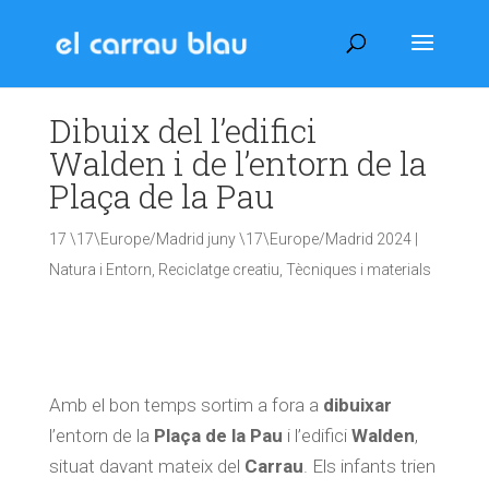
Dibuix del l’edifici
Walden i de l’entorn de la
Plaça de la Pau
17 \17\Europe/Madrid juny \17\Europe/Madrid 2024
|
Natura i Entorn
,
Reciclatge creatiu
,
Tècniques i materials
Amb el bon temps sortim a fora a
dibuixar
l’entorn de la
Plaça de la Pau
i l’edifici
Walden
,
situat davant mateix del
Carrau
. Els infants trien