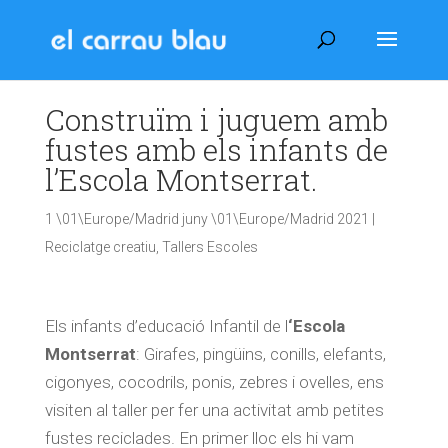
Construïm i juguem amb
fustes amb els infants de
l’Escola Montserrat.
1 \01\Europe/Madrid juny \01\Europe/Madrid 2021
|
Reciclatge creatiu
,
Tallers Escoles
Els infants d’educació Infantil de l
‘Escola
Montserrat
: Girafes, pingüins, conills, elefants,
cigonyes, cocodrils, ponis, zebres i ovelles, ens
visiten al taller per fer una activitat amb petites
fustes reciclades. En primer lloc els hi vam