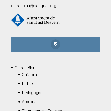
carraublau@santjust.org
Carrau Blau
Quí som
El Taller
Pedagogia
Accions
Tallers per les Escoles