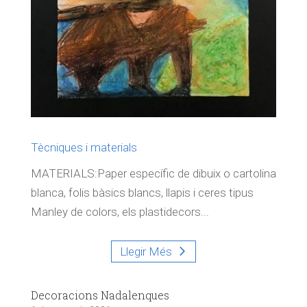
Tècniques i materials
MATERIALS:Paper específic de dibuix o cartolina
blanca, folis bàsics blancs, llapis i ceres tipus
Manley de colors, els plastidecors...
Llegir Més
Decoracions Nadalenques