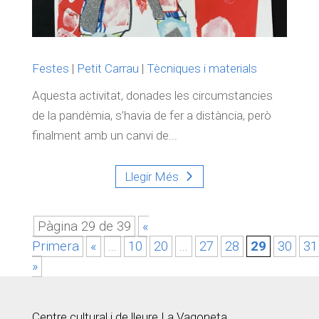
Festes
|
Petit Carrau
|
Tècniques i materials
Aquesta activitat, donades les circumstancies
de la pandèmia, s’havia de fer a distància, però
finalment amb un canvi de...
Llegir Més
Pàgina 29 de 39
«
Primera
«
...
10
20
...
27
28
29
30
31
»
Centre cultural i de lleure La Vagoneta