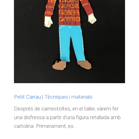
Petit Carrau
|
Tècniques i materials
Després de carnestoltes, en el taller, vàrem fer
una disfressa a partir d’una figura retallada amb
cartolina. Primerament, es...