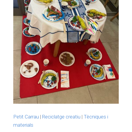
Petit Carrau
|
Reciclatge creatiu
|
Tècniques i
materials