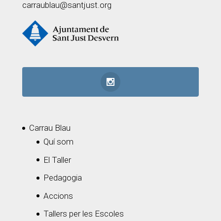
carraublau@santjust.org
Carrau Blau
Quí som
El Taller
Pedagogia
Accions
Tallers per les Escoles