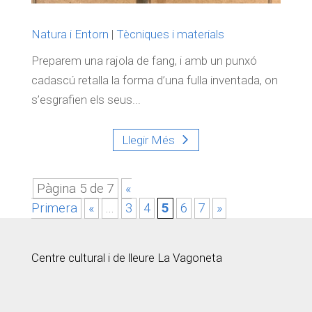
Natura i Entorn
|
Tècniques i materials
Preparem una rajola de fang, i amb un punxó
cadascú retalla la forma d’una fulla inventada, on
s’esgrafien els seus...
Llegir Més
Pàgina 5 de 7
«
Primera
«
...
3
4
5
6
7
»
Centre cultural i de lleure La Vagoneta