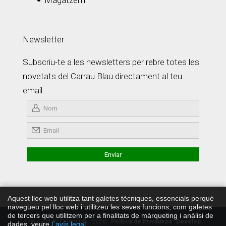
Newsletter
Subscriu-te a les newsletters per rebre totes les
novetats del Carrau Blau directament al teu
email.
Aquest lloc web utilitza tant galetes tècniques, essencials perquè
navegueu pel lloc web i utilitzeu les seves funcions, com galetes
de tercers que utilitzem per a finalitats de màrqueting i anàlisi de
Copyright © Carrau Blau 2026 ·
Política de Privadesa
·
Develop
dades, veure
l´avís legal