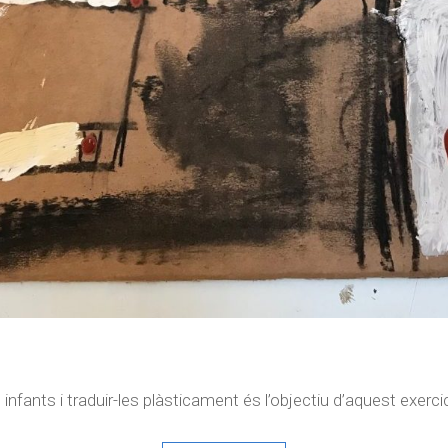
fants i traduir-les plàsticament és l’objectiu d’aquest exercic