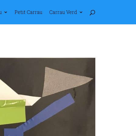
u
Petit Carrau
Carrau Verd