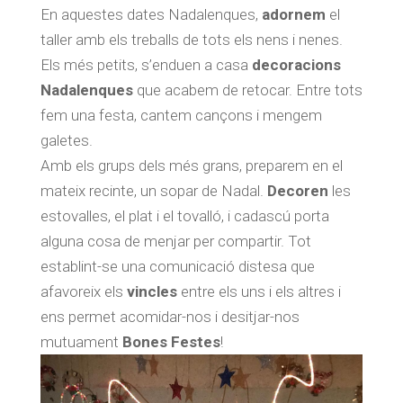
En aquestes dates Nadalenques,
adornem
el
taller amb els treballs de tots els nens i nenes.
Els més petits, s’enduen a casa
decoracions
Nadalenques
que acabem de retocar. Entre tots
fem una festa, cantem cançons i mengem
galetes.
Amb els grups dels més grans, preparem en el
mateix recinte, un sopar de Nadal.
Decoren
les
estovalles, el plat i el tovalló, i cadascú porta
alguna cosa de menjar per compartir. Tot
establint-se una comunicació distesa que
afavoreix els
vincles
entre els uns i els altres i
ens permet acomidar-nos i desitjar-nos
mutuament
Bones Festes
!