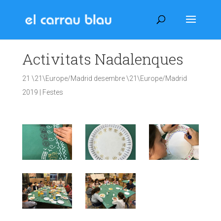
Activitats Nadalenques
21 \21\Europe/Madrid desembre \21\Europe/Madrid
2019
|
Festes