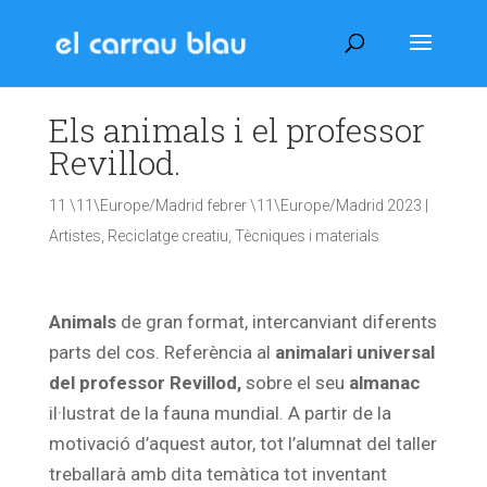
Els animals i el professor
Revillod.
11 \11\Europe/Madrid febrer \11\Europe/Madrid 2023
|
Artistes
,
Reciclatge creatiu
,
Tècniques i materials
Animals
de gran format, intercanviant diferents
parts del cos. Referència al
animalari universal
del professor Revillod,
sobre el seu
almanac
il·lustrat de la fauna mundial. A partir de la
motivació d’aquest autor, tot l’alumnat del taller
treballarà amb dita temàtica tot inventant