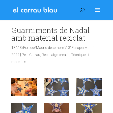
Guarniments de Nadal
amb material reciclat
13 \13\Europe/Madrid desembre \13\Europe/Madrid
2022
|
Petit Carrau
,
Reciclatge creatiu
,
Tècniques i
materials