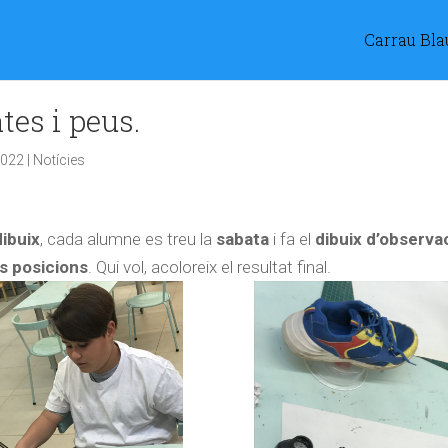
Carrau Bla
tes i peus.
2022
|
Notícies
dibuix
, cada alumne es treu la
sabata
i fa el
dibuix d’observa
s posicions
. Qui vol, acoloreix el resultat final.