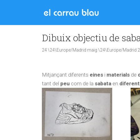
Dibuix objectiu de saba
24 \24\Europe/Madrid maig \24\Europe/Madrid 
Mitjançant diferents
eines
i
materials
de
tant del
peu
com de la
sabata
en
diferent