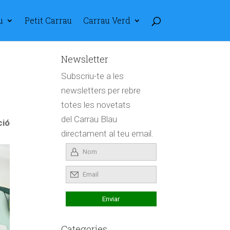
u
Petit Carrau
Carrau Verd
Newsletter
Subscriu-te a les
newsletters per rebre
totes les novetats
del Carrau Blau
ció
directament al teu email.
Categories