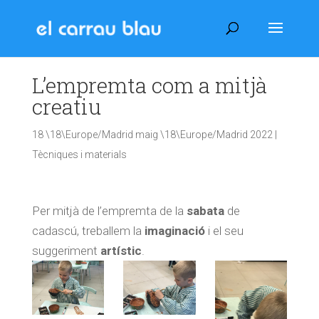
L’empremta com a mitjà
creatiu
18 \18\Europe/Madrid maig \18\Europe/Madrid 2022
|
Tècniques i materials
Per mitjà de l’empremta de la
sabata
de
cadascú, treballem la
imaginació
i el seu
suggeriment
artístic
.