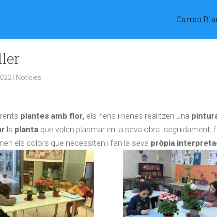
Carrau Bla
ller
2022
|
Notícies
erents
plantes amb flor,
els nens i nenes realitzen una
pintur
ar
la
planta
que volen plasmar en la seva obra. seguidament, 
enen els colors que necessiten i fan la seva
pròpia interpreta