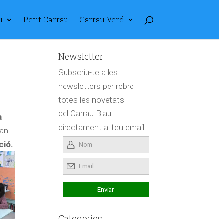
u
Petit Carrau
Carrau Verd
Newsletter
Subscriu-te a les
newsletters per rebre
totes les novetats
del Carrau Blau
a
directament al teu email.
fan
ció.
Categories