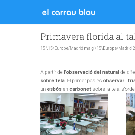
Primavera florida al ta
15 \15\Europe/Madrid maig \15\Europe/Madrid 
A partir de
l’observació del natural
de dif
sobre tela
. El primer pas és
observar
i
tri
un
esbós
en
carbonet
sobre la tela, s’ord