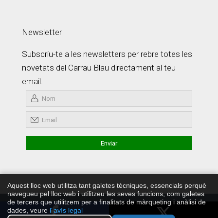
Newsletter
Subscriu-te a les newsletters per rebre totes les
novetats del Carrau Blau directament al teu
email.
Aquest lloc web utilitza tant galetes tècniques, essencials perquè
navegueu pel lloc web i utilitzeu les seves funcions, com galetes
de tercers que utilitzem per a finalitats de màrqueting i anàlisi de
Copyright © Carrau Blau 2026 ·
Política de Privadesa
·
Develop
dades, veure
l´avís legal