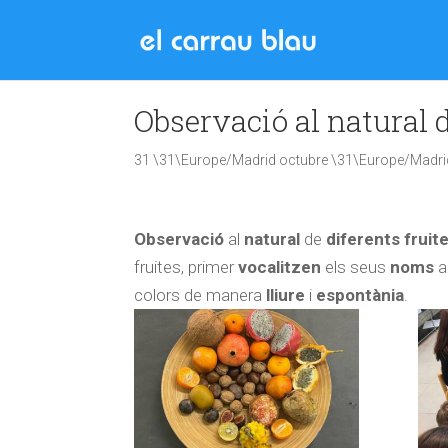
Observació al natural d
31 \31\Europe/Madrid octubre \31\Europe/Madri
Observació
al
natural
de
diferents
fruit
fruites, primer
vocalitzen
els seus
noms
a
colors de manera
lliure
i
espontània
.