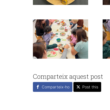
Comparteix aquest post
Comparteix-ho
Post this