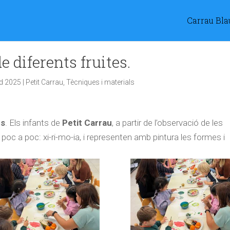
Carrau Bla
e diferents fruites.
d 2025
|
Petit Carrau
,
Tècniques i materials
es
. Els infants de
Petit
Carrau
, a partir de l’observació de les
 poc a poc: xi-ri-mo-ia, i representen amb pintura les formes i