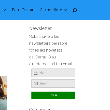
u
Petit Carrau
Carrau Verd
Newsletter
Subscriu-te a les
newsletters per rebre
totes les novetats
del Carrau Blau
directament al teu email.
Categories