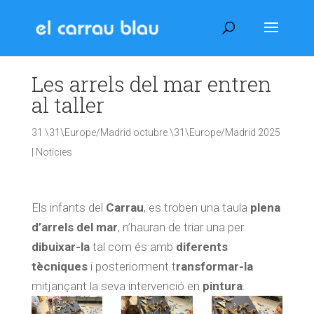
Les arrels del mar entren
al taller
31 \31\Europe/Madrid octubre \31\Europe/Madrid 2025
|
Notícies
Els infants del
Carrau
, es troben una taula
plena
d’arrels del mar
, n’hauran de triar una per
dibuixar-la
tal com és amb
diferents
tècniques
i posteriorment t
ransformar-la
mitjançant la seva intervenció en
pintura
.