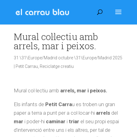
Mural col·lectiu amb
arrels, mar i peixos.
31 \31\Europe/Madrid octubre \31\Europe/Madrid 2025
|
Petit Carrau
,
Reciclatge creatiu
Mural col·lectiu amb
arrels, mar i peixos.
Els infants de
Petit Carra
u es troben un gran
paper a terra a punt per a col·locar-hi
arrels
del
mar
i poder-hi
caminar
i
triar
el seu propi espai
d’intervenció entre uns i els altres, per tal de