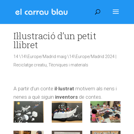
Il·lustració d’un petit
llibret
14 \14\Europe/Madrid maig \14\Europe/Madrid 2024
|
Reciclatge creatiu
,
Tècniques i materials
A partir d’un conte
il·lustrat
motivem als nens i
nenes a què siguin
inventors
de contes.