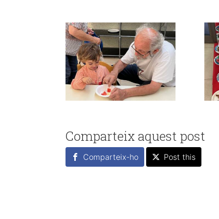
Comparteix aquest post
Comparteix-ho
Post this