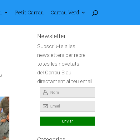
u
Petit Carrau
Carrau Verd
Newsletter
Subscriu-te a les
newsletters per rebre
totes les novetats
del Carrau Blau
s
directament al teu email.
Categories