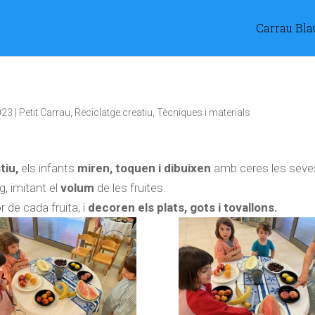
Carrau Bla
023
|
Petit Carrau
,
Reciclatge creatiu
,
Tècniques i materials
tiu,
els infants
miren, toquen i dibuixen
amb ceres les seve
g, imitant el
volum
de les fruites.
r de cada fruita, i
decoren els plats, gots i tovallons.