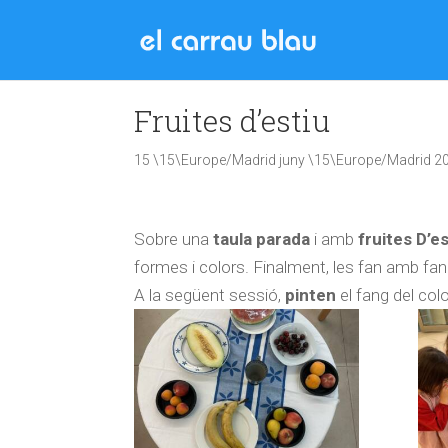
Fruites d’estiu
15 \15\Europe/Madrid juny \15\Europe/Madrid 2
Sobre una
taula parada
i amb
fruites D’es
formes i colors. Finalment, les fan amb fan
A la següent sessió,
pinten
el fang del colo