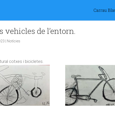
Carrau Bla
s vehicles de l’entorn.
023
|
Notícies
tural cotxes i bicicletes.