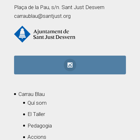
Plaça de la Pau, s/n. Sant Just Desvern
carraublau@santjust.org
Carrau Blau
Quí som
El Taller
Pedagogia
Accions