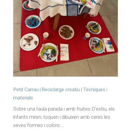
Petit Carrau
|
Reciclatge creatiu
|
Tècniques i
materials
Sobre una taula parada i amb fruites D’estiu, els
infants miren, toquen i dibuixen amb ceres les
seves formes i colors....