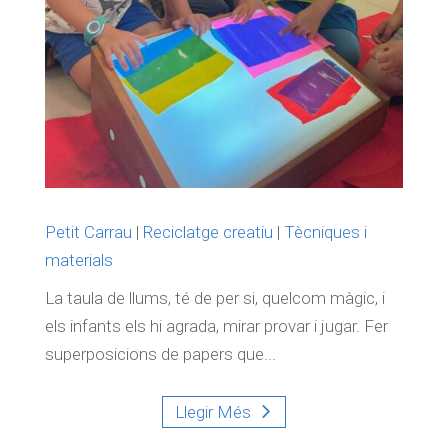
Petit Carrau
|
Reciclatge creatiu
|
Tècniques i
materials
La taula de llums, té de per si, quelcom màgic, i
els infants els hi agrada, mirar provar i jugar. Fer
superposicions de papers que...
Llegir Més