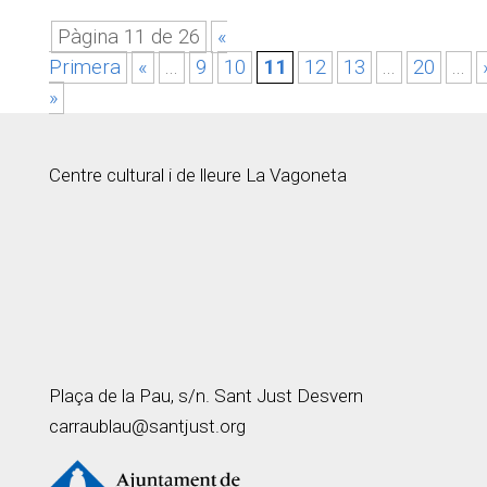
Pàgina 11 de 26
«
Primera
«
...
9
10
11
12
13
...
20
...
»
Centre cultural i de lleure La Vagoneta
Plaça de la Pau, s/n. Sant Just Desvern
carraublau@santjust.org