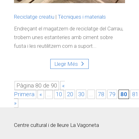
Reciclatge creatiu
|
Tècniques i materials
Endreçant el magatzem de reciclatge del Carrau,
trobem unes estanteries amb ciment sobre
fusta i les reutilitzem com a suport...
Llegir Més
Pàgina 80 de 90
«
Primera
«
...
10
20
30
...
78
79
80
81
»
Centre cultural i de lleure La Vagoneta