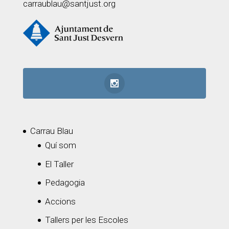
carraublau@santjust.org
Carrau Blau
Quí som
El Taller
Pedagogia
Accions
Tallers per les Escoles