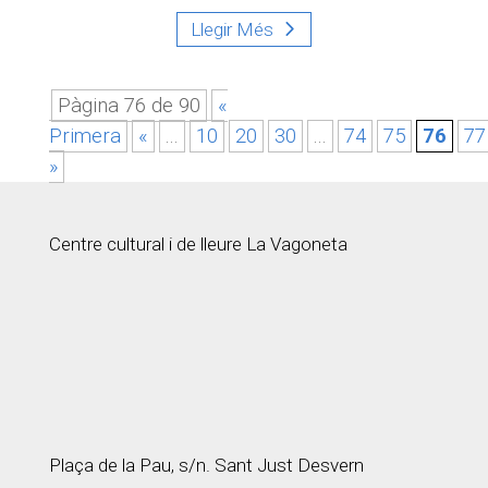
Llegir Més
Pàgina 76 de 90
«
Primera
«
...
10
20
30
...
74
75
76
77
»
Centre cultural i de lleure La Vagoneta
Plaça de la Pau, s/n. Sant Just Desvern