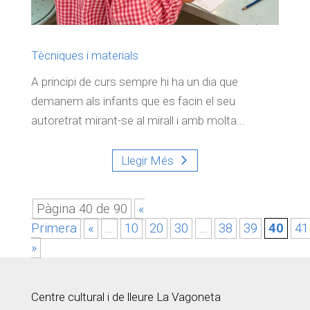
Tècniques i materials
A principi de curs sempre hi ha un dia que
demanem als infants que es facin el seu
autoretrat mirant-se al mirall i amb molta...
Llegir Més
Pàgina 40 de 90
«
Primera
«
...
10
20
30
...
38
39
40
41
»
Centre cultural i de lleure La Vagoneta